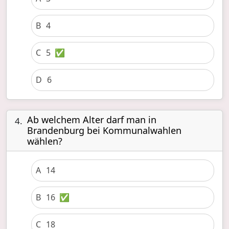
B
4
C
5
✅
D
6
Ab welchem Alter darf man in
4.
Brandenburg bei Kommunalwahlen
wählen?
A
14
B
16
✅
C
18