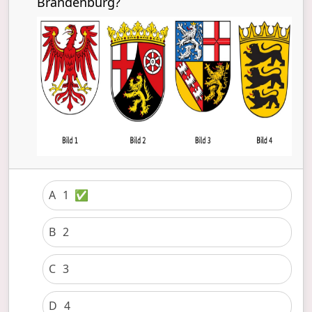
Brandenburg?
A
1
✅
B
2
C
3
D
4