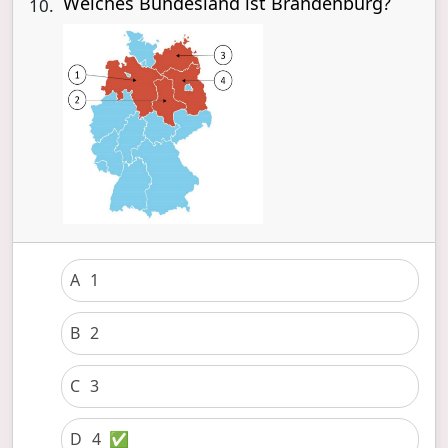
Welches Bundesland ist Brandenburg?
10.
A
1
B
2
C
3
D
4
✅