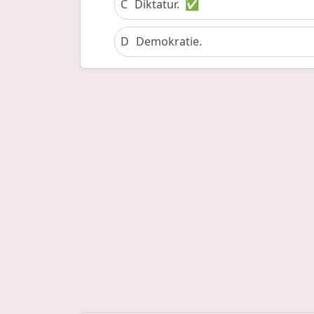
C
Diktatur.
✅
D
Demokratie.