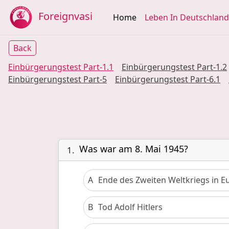
Foreignvasi
Home
Leben In Deutschland
Back
Einbürgerungstest
Part
-1.1
Einbürgerungstest
Part
-1.2
Einbürgerungstest
Part
-5
Einbürgerungstest
Part
-6.1
Was war am 8. Mai 1945?
1.
A
Ende des Zweiten Weltkriegs in E
B
Tod Adolf Hitlers