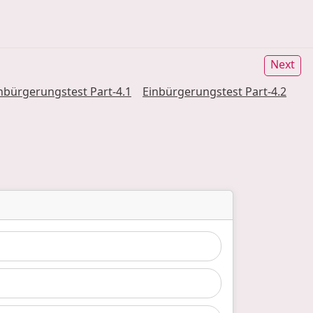
Next
nbürgerungstest
Part
-4.1
Einbürgerungstest
Part
-4.2