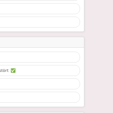
stört
✅