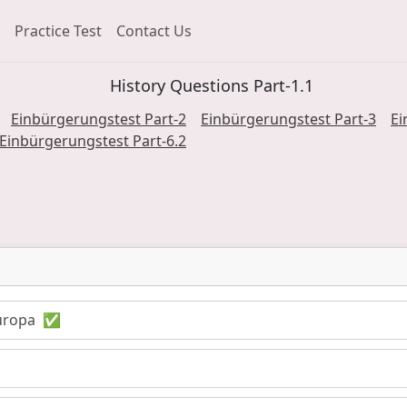
Practice Test
Contact Us
History Questions Part-1.1
Einbürgerungstest
Part
-2
Einbürgerungstest
Part
-3
Ei
Einbürgerungstest
Part
-6.2
uropa
✅